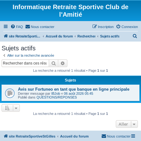
Informatique Retraite Sportive Club de
l'Amitié
FAQ
Nous contacter
Inscription
Connexion
R
site RetraiteSportiveStGilles
Accueil du forum
Rechercher
Sujets actifs
e
Sujets actifs
c
Aller sur la recherche avancée
h
Rechercher
Recherche avancée
e
La recherche a retourné 1 résultat • Page
1
sur
1
r
Sujets
c
Avis sur Fortuneo en tant que banque en ligne principale
h
Dernier message par
IBJob
«
06 août 2026 05:45
e
Publié dans
QUESTIONS/REPONSES
r
La recherche a retourné 1 résultat • Page
1
sur
1
Aller
site RetraiteSportiveStGilles
Accueil du forum
Nous contacter