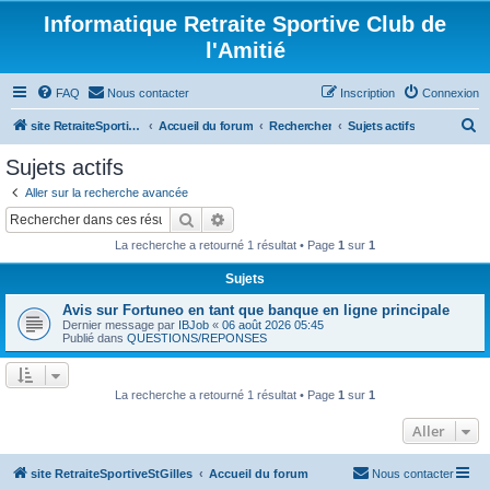
Informatique Retraite Sportive Club de
l'Amitié
FAQ
Nous contacter
Inscription
Connexion
R
site RetraiteSportiveStGilles
Accueil du forum
Rechercher
Sujets actifs
e
Sujets actifs
c
Aller sur la recherche avancée
h
Rechercher
Recherche avancée
e
La recherche a retourné 1 résultat • Page
1
sur
1
r
Sujets
c
Avis sur Fortuneo en tant que banque en ligne principale
h
Dernier message par
IBJob
«
06 août 2026 05:45
e
Publié dans
QUESTIONS/REPONSES
r
La recherche a retourné 1 résultat • Page
1
sur
1
Aller
site RetraiteSportiveStGilles
Accueil du forum
Nous contacter