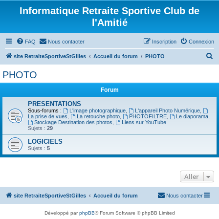
Informatique Retraite Sportive Club de
l'Amitié
FAQ
Nous contacter
Inscription
Connexion
R
site RetraiteSportiveStGilles
Accueil du forum
PHOTO
e
PHOTO
c
Forum
h
e
PRESENTATIONS
Sous-forums :
L'image photographique
,
L'appareil Photo Numérique
,
r
La prise de vues
,
La retouche photo
,
PHOTOFILTRE
,
Le diaporama
,
Stockage Destination des photos
,
Liens sur YouTube
c
Sujets :
29
h
LOGICIELS
Sujets :
5
e
r
Aller
site RetraiteSportiveStGilles
Accueil du forum
Nous contacter
Développé par
phpBB
® Forum Software © phpBB Limited